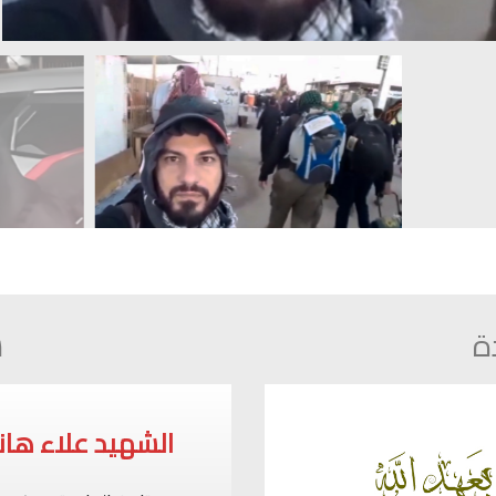
ة
ش
الشهيد حسن فا