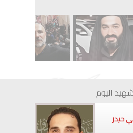
هيد اليوم
رس جشي