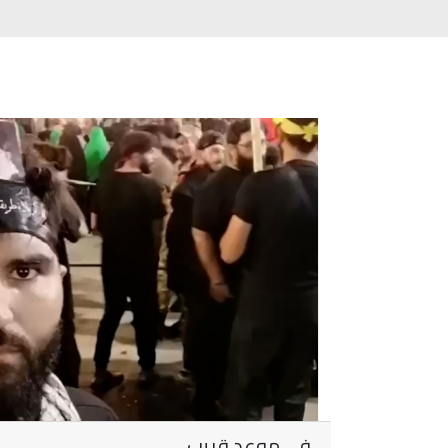
في موعدٍ قريب